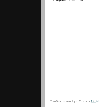
Опубліковано
Igor Orlov
о
12:36