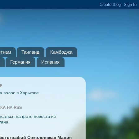
етнам
Таиланд
Камбоджа
Германия
Испания
Р
а волос в Харькове
КА НА RSS
фотографий Соколовская Мария