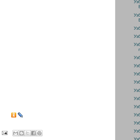
Уз
Уз
Уз
Уз
Уз
Уз
Уз
Уз
Уз
Уз
Уз
Уз
Уз
Уз
Уз
Уз