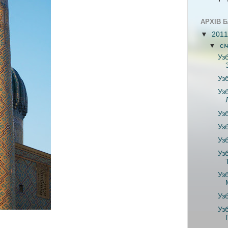
АРХІВ 
▼
201
▼
сі
Уз
Уз
Уз
Уз
Уз
Уз
Уз
Уз
Уз
Уз