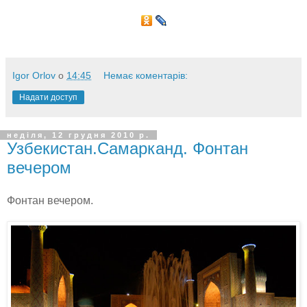
Igor Orlov
о
14:45
Немає коментарів:
Надати доступ
неділя, 12 грудня 2010 р.
Узбекистан.Самарканд. Фонтан
вечером
Фонтан вечером.